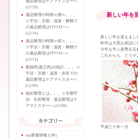
遺品整理はケアマイスターへ
(12/20)
新しい年を
遺品整理の時期≪後≫。。。
☆宇治・京都・滋賀・舞鶴で
の遺品整理はｹｱﾏｲｽﾀｰへ
(12/16)
新しい年を迎えまし
遺品整理の時期≪前≫。。。
昨年は大変お世話に
☆宇治・京都・滋賀・舞鶴で
今年も学ぶ姿勢を忘
の遺品整理はｹｱﾏｲｽﾀｰへ
これからも、どうぞ
(12/13)
孤独死(孤立死)の統計。。。☆
宇治・京都・滋賀・奈良での
遺品整理はケアマイスターへ
(12/09)
福祉整理とは。。。☆京都宇
治 生前整理・遺品整理はケ
アマイスターへ (12/06)
平成三十年一月
top新着情報 (1件)